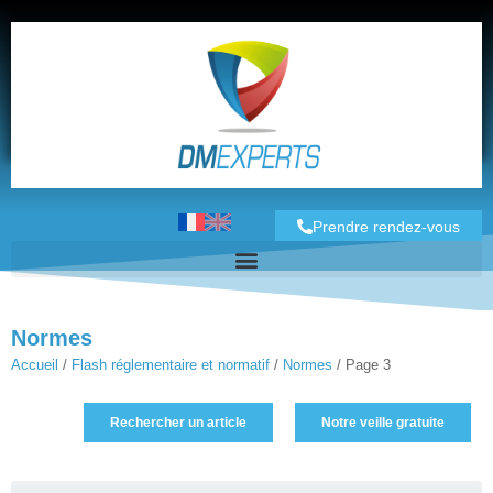
Prendre rendez-vous
Normes
Accueil
/
Flash réglementaire et normatif
/
Normes
/
Page 3
Rechercher un article
Notre veille gratuite