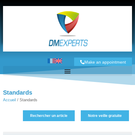
Make an appointment
Standards
Accueil
/
Standards
Rechercher un article
Notre veille gratuite