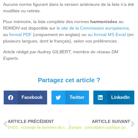
Aucune norme figurant dans la version antérieure de la liste n’a été
modifiée ou retirée.
Pour mémoire, la liste complète des normes
harmonisées
au
RDMDIV est disponible sur
le site de la Commission européenne
,
au
format PDF
(uniquement en anglais) ou
au format MS Excel
(en
plusieurs langues, dont le français), selon vos préférences.
Article rédigé par Audrey GILBERT, membre du réseau DM
Experts.
Partagez cet article ?
Facebook
Twitter
LinkedIn
ARTICLE PRÉCÉDENT
ARTICLE SUIVANT
EHDS : échange de données de santé et accès à ces dernières
Europe : consultation publique pour la mise à jour des lignes directrices sur les phtalates dans les DM