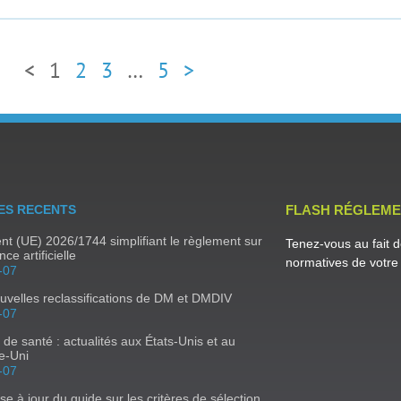
<
1
2
3
…
5
>
ES RECENTS
FLASH RÉGLEME
t (UE) 2026/1744 simplifiant le règlement sur
Tenez-vous au fait d
ence artificielle
normatives de votre 
-07
uvelles reclassifications de DM et DMDIV
-07
s de santé : actualités aux États-Unis et au
e-Uni
-07
se à jour du guide sur les critères de sélection