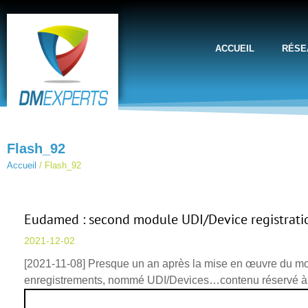
ACCUEIL
RÉSE
Flash_92
Accueil
/
Flash_92
Eudamed : second module UDI/Device registrati
2021-12-02
[2021-11-08] Presque un an après la mise en œuvre du mo
enregistrements, nommé UDI/Devices…contenu réservé 