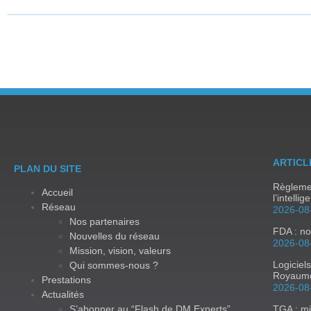
ARTICL
PLAN DU SITE
Règlemen
Accueil
l’intellig
Réseau
2026-08
Nos partenaires
FDA : no
Nouvelles du réseau
2026-08
Mission, vision, valeurs
Logiciel
Qui sommes-nous ?
Royaum
Prestations
2026-08
Actualités
S’abonner au “Flash de DM Experts”
TGA : mi