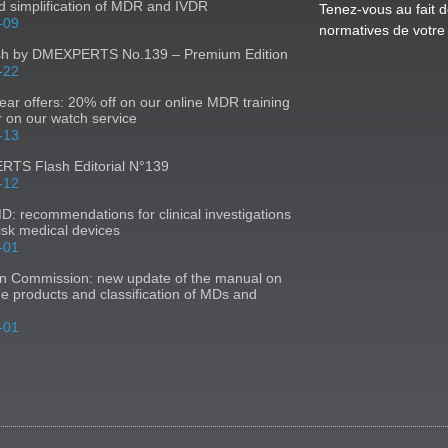
 simplification of MDR and IVDR
Tenez-vous au fait d
-09
normatives de votre 
sh by DMEXPERTS No.139 – Premium Edition
-22
ear offers: 20% off on our online MDR training
r on our watch service
-13
TS Flash Editorial N°139
-12
 recommendations for clinical investigations
risk medical devices
-01
n Commission: new update of the manual on
ne products and classification of MDs and
-01