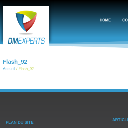
HOME
CO
Flash_92
Accueil
/
Flash_92
ARTICL
PLAN DU SITE