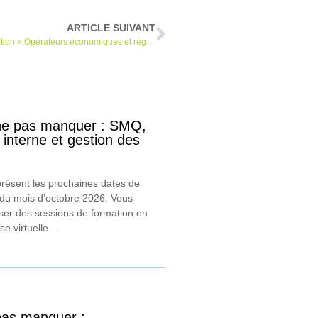
ARTICLE SUIVANT
Nouveau calendrier d’application du règlement : microformation « Opérateurs économiques et règlement (UE) 2017/745 »
 ne pas manquer : SMQ,
interne et gestion des
présent les prochaines dates de
 du mois d’octobre 2026. Vous
ser des sessions de formation en
 virtuelle....
 pas manquer :