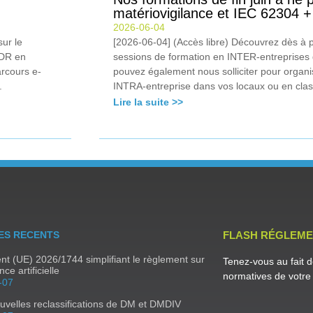
matériovigilance et IEC 62304 
2026-06-04
ur le
[2026-06-04] (Accès libre) Découvrez dès à 
MDR en
sessions de formation en INTER-entreprises 
rcours e-
pouvez également nous solliciter pour organi
.
INTRA-entreprise dans vos locaux ou en clas
Lire la suite >>
ES RECENTS
FLASH RÉGLEME
t (UE) 2026/1744 simplifiant le règlement sur
Tenez-vous au fait d
ence artificielle
normatives de votre 
-07
uvelles reclassifications de DM et DMDIV