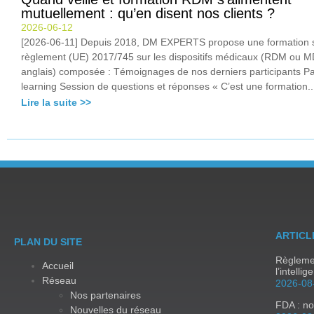
mutuellement : qu’en disent nos clients ?
2026-06-12
[2026-06-11] Depuis 2018, DM EXPERTS propose une formation s
règlement (UE) 2017/745 sur les dispositifs médicaux (RDM ou 
anglais) composée : Témoignages de nos derniers participants Pa
learning Session de questions et réponses « C’est une formation..
Lire la suite >>
ARTICL
PLAN DU SITE
Règlemen
Accueil
l’intellig
Réseau
2026-08
Nos partenaires
FDA : no
Nouvelles du réseau