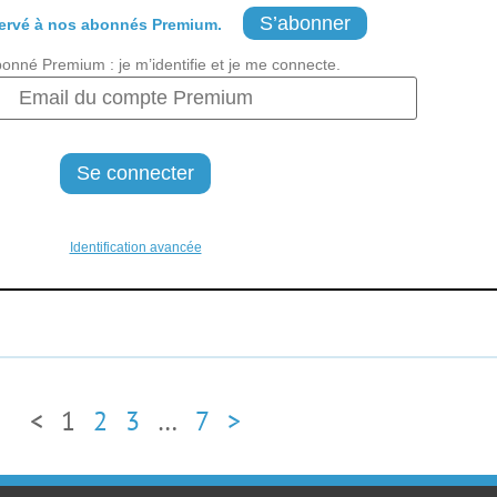
S’abonner
ervé à nos abonnés Premium.
bonné Premium : je m’identifie et je me connecte.
Identification avancée
<
1
2
3
…
7
>