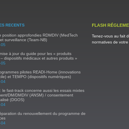
ES RECENTS
FLASH RÉGLEME
de position approfondies RDMDIV (MedTech
Tenez-vous au fait d
et surveillance (Team-NB)
normatives de votre 
-05
ise à jour du guide pour les « produits
e – dispositifs médicaux et autres produits »
-05
rogrammes pilotes READI-Home (innovations
ile) et TEMPO (dispositifs numériques)
-04
 : le fast-track concerne aussi les essais mixtes
ent/DM/DMDIV (ANSM) / consentement
ialisé (DGOS)
-04
réparation du renouvellement du programme de
ces
-04