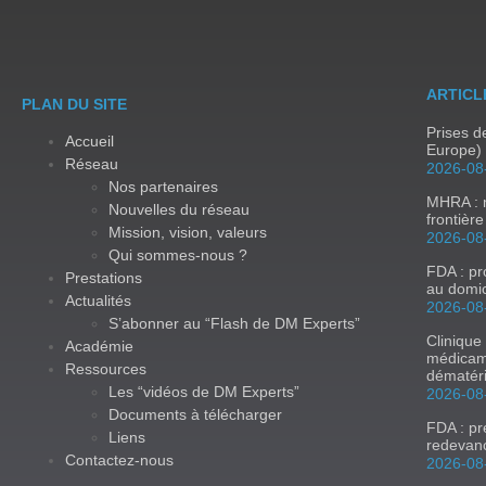
ARTICL
PLAN DU SITE
Prises 
Accueil
Europe) 
Réseau
2026-08
Nos partenaires
MHRA : m
Nouvelles du réseau
frontièr
Mission, vision, valeurs
2026-08
Qui sommes-nous ?
FDA : p
Prestations
au domic
Actualités
2026-08
S’abonner au “Flash de DM Experts”
Clinique
Académie
médicam
Ressources
dématér
Les “vidéos de DM Experts”
2026-08
Documents à télécharger
FDA : p
Liens
redevan
Contactez-nous
2026-08