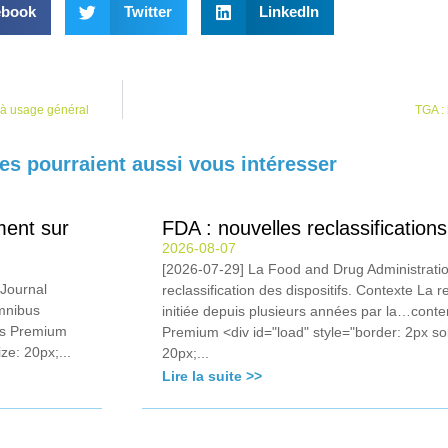
ebook
Twitter
LinkedIn
A à usage général
TGA : 
les pourraient aussi vous intéresser
ment sur
FDA : nouvelles reclassificati
2026-08-07
[2026-07-29] La Food and Drug Administratio
 Journal
reclassification des dispositifs. Contexte La 
omnibus
initiée depuis plusieurs années par la…cont
és Premium
Premium <div id="load" style="border: 2px sol
ze: 20px;...
20px;...
Lire la suite >>