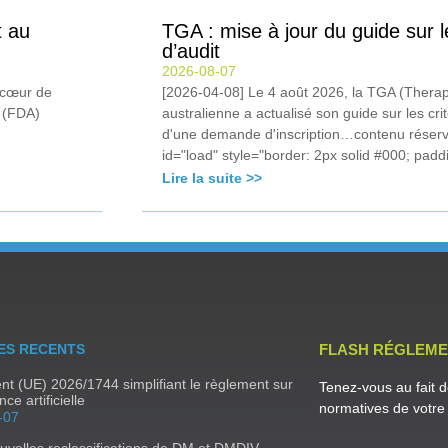
t au
TGA : mise à jour du guide sur l
d’audit
2026-08-07
u cœur de
[2026-04-08] Le 4 août 2026, la TGA (Therap
e (FDA)
australienne a actualisé son guide sur les crit
d'une demande d'inscription…contenu réser
id="load" style="border: 2px solid #000; paddi
Lire la suite >>
ES RECENTS
FLASH RÉGLEME
t (UE) 2026/1744 simplifiant le règlement sur
Tenez-vous au fait d
ence artificielle
normatives de votre 
-07
uvelles reclassifications de DM et DMDIV