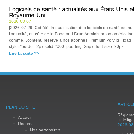
Logiciels de santé : actualités aux États-Unis e
Royaume-Uni
2026-08-07
[2026-07-29] Cet été, la qualification des logiciels de santé est a
l'actualité, du côté de la Food and Drug Administration américain
comme…contenu réservé à nos abonnés Premium <div id="load"
style="border: 2px solid #000; padding: 25px; font-size: 20px;...
Lire la suite >>
ARTICL
PLAN DU SITE
Règlemen
Accueil
l’intellig
Réseau
2026-08
Nos partenaires
FDA : no