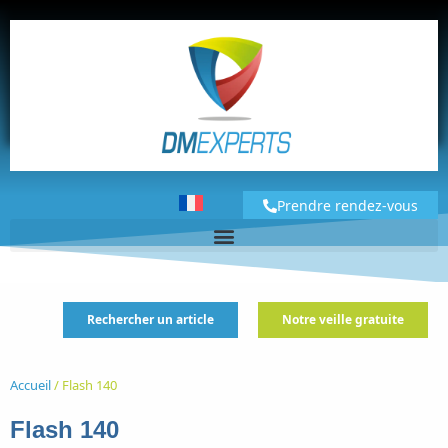
Prendre rendez-vous
Rechercher un article
Notre veille gratuite
Accueil
/
Flash 140
Flash 140