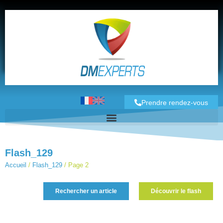
Prendre rendez-vous
Flash_129
Accueil
/
Flash_129
/
Page 2
Rechercher un article
Découvrir le flash