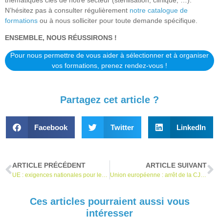
N’hésitez pas à consulter régulièrement
notre catalogue de
formations
ou à nous solliciter pour toute demande spécifique.
ENSEMBLE, NOUS RÉUSSIRONS !
P
our nous permettre de vous aider à sélectionner et à organiser
vos formations, prenez rendez-vous !
Partagez cet article ?
Facebook
Twitter
LinkedIn
ARTICLE PRÉCÉDENT
ARTICLE SUIVANT
UE : exigences nationales pour les investigations cliniques des DM et les études de performances des DMDIV
Union européenne : arrêt de la CJUE sur les obligations des distributeurs
Ces articles pourraient aussi vous
intéresser