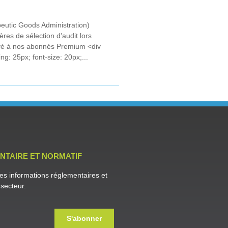
eutic Goods Administration)
ères de sélection d'audit lors
vé à nos abonnés Premium <div
ng: 25px; font-size: 20px;...
NTAIRE ET NORMATIF
es informations réglementaires et
secteur.
S'abonner