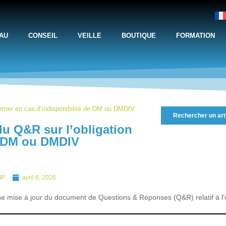
AU
CONSEIL
VEILLE
BOUTIQUE
FORMATION
ormer en cas d’indisponibilité de DM ou DMDIV
Rechercher un art
u Q&R sur l’obligation
de DM ou DMDIV
IP
avril 6, 2026
ne mise à jour du document de Questions & Réponses (Q&R) relatif à l'