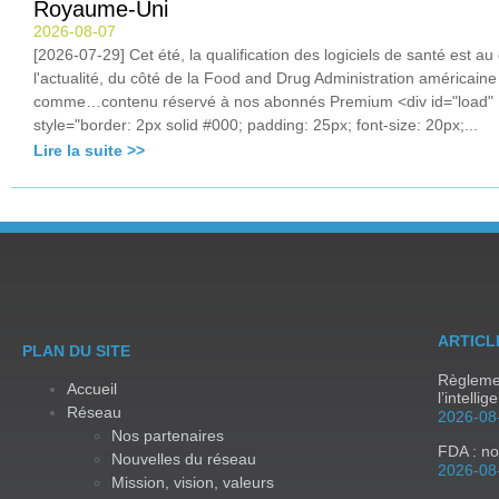
Royaume-Uni
2026-08-07
[2026-07-29] Cet été, la qualification des logiciels de santé est a
l'actualité, du côté de la Food and Drug Administration américain
comme…contenu réservé à nos abonnés Premium <div id="load"
style="border: 2px solid #000; padding: 25px; font-size: 20px;...
Lire la suite >>
ARTICL
PLAN DU SITE
Règlemen
Accueil
l’intellig
Réseau
2026-08
Nos partenaires
FDA : no
Nouvelles du réseau
2026-08
Mission, vision, valeurs