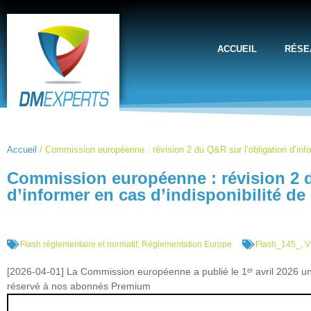
ACCUEIL
RÉSE
Accueil
/
Commission européenne : révision 2 du Q&R sur l’obligation d’inf
Commission européenne : révision 2 d
d’informer en cas d’indisponibilité 
Flash réglementaire et normatif
,
Réglementation Europe
Flash_145_
,
V
[2026-04-01] La Commission européenne a publié le 1ᵉʳ avril 2026 u
réservé à nos abonnés Premium