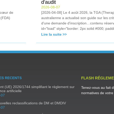
d’audit
2026-08-07
u cœur de
[2026-04-08] Le 4 août 2026, la TGA (Therap
e (FDA)
australienne a actualisé son guide sur les crit
d'une demande d'inscription…contenu réser
id="load" style="border: 2px solid #000; paddi
Lire la suite >>
ES RECENTS
FLASH RÉGLEME
t (UE) 2026/1744 simplifiant le règlement sur
Tenez-vous au fait d
ence artificielle
normatives de votre 
-07
uvelles reclassifications de DM et DMDIV
-07