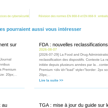
cices de cybersécurité
Révision des normes EN 868-8 et EN 868-9 : emballa
les pourraient aussi vous intéresser
ment sur
FDA : nouvelles reclassificati
2026-08-07
[2026-07-29] La Food and Drug Administratio
 Journal
reclassification des dispositifs. Contexte La 
omnibus
initiée depuis plusieurs années par la…cont
és Premium
Premium <div id="load" style="border: 2px sol
ze: 20px;...
20px;...
Lire la suite >>
t au
TGA : mise à jour du guide sur l