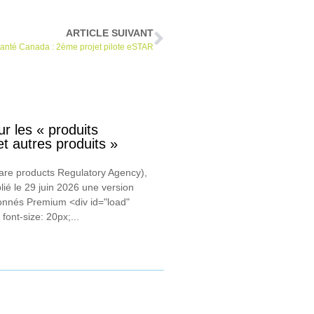
ARTICLE SUIVANT
anté Canada : 2ème projet pilote eSTAR
r les « produits
et autres produits »
re products Regulatory Agency),
ié le 29 juin 2026 une version
onnés Premium <div id="load"
font-size: 20px;...