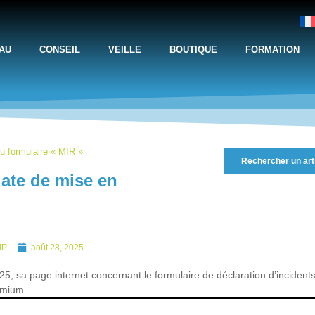
AU
CONSEIL
VEILLE
BOUTIQUE
FORMATION
du formulaire « MIR »
Rechercher un art
date de mise en
IP
août 28, 2025
5, sa page internet concernant le formulaire de déclaration d’incidents
emium