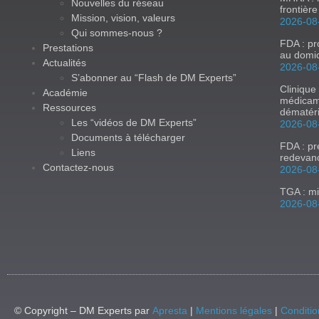
Nouvelles du réseau
frontièr
Mission, vision, valeurs
2026-08
Qui sommes-nous ?
FDA : p
Prestations
au domic
Actualités
2026-08
S’abonner au “Flash de DM Experts”
Clinique
Académie
médicam
Ressources
dématér
Les “vidéos de DM Experts”
2026-08
Documents à télécharger
FDA : p
Liens
redevan
Contactez-nous
2026-08
TGA : mi
2026-08
© Copyright – DM Experts par
Apresta
|
Mentions légales
|
Conditio