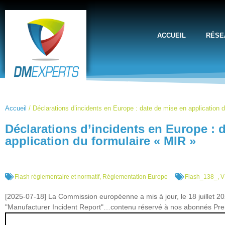
ACCUEIL
RÉSE
Accueil
/
Déclarations d’incidents en Europe : date de mise en application 
Déclarations d’incidents en Europe : 
application du formulaire « MIR »
Flash réglementaire et normatif
,
Réglementation Europe
Flash_138_
,
V
[2025-07-18] La Commission européenne a mis à jour, le 18 juillet 202
"Manufacturer Incident Report"…contenu réservé à nos abonnés Pr