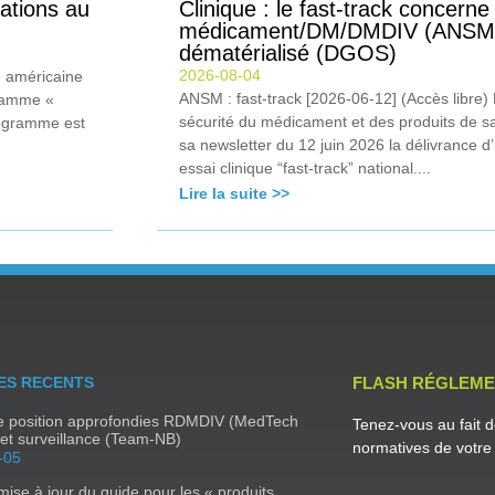
ations au
Clinique : le fast-track concerne
médicament/DM/DMDIV (ANSM)
dématérialisé (DGOS)
2026-08-04
) américaine
ANSM : fast-track [2026-06-12] (Accès libre
gramme «
sécurité du médicament et des produits de s
rogramme est
sa newsletter du 12 juin 2026 la délivrance d
.
essai clinique “fast-track” national....
Lire la suite >>
ES RECENTS
FLASH RÉGLEME
de position approfondies RDMDIV (MedTech
Tenez-vous au fait d
et surveillance (Team-NB)
normatives de votre 
-05
ise à jour du guide pour les « produits