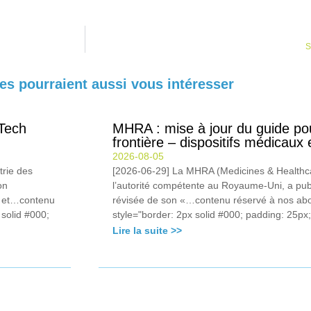
S
les pourraient aussi vous intéresser
Tech
MHRA : mise à jour du guide pou
frontière – dispositifs médicaux 
2026-08-05
trie des
[2026-06-29] La MHRA (Medicines & Healthca
on
l’autorité compétente au Royaume-Uni, a publ
) et…contenu
révisée de son «…contenu réservé à nos ab
solid #000;
style="border: 2px solid #000; padding: 25px; 
Lire la suite >>