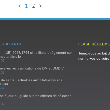
<
1
2
>
ES RECENTS
FLASH RÉGLEME
t (UE) 2026/1744 simplifiant le règlement sur
Tenez-vous au fait d
ence artificielle
normatives de votre 
-07
uvelles reclassifications de DM et DMDIV
-07
s de santé : actualités aux États-Unis et au
e-Uni
-07
se à jour du guide sur les critères de sélection
-07