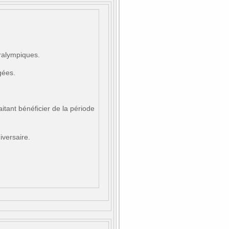
aralympiques.
gées.
!
aitant bénéficier de la période
versaire.