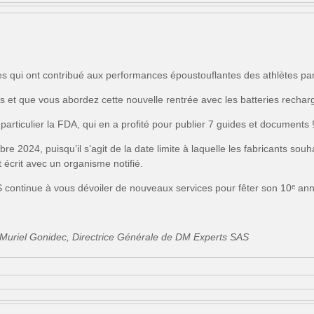
ses qui ont contribué aux performances époustouflantes des athlètes p
t que vous abordez cette nouvelle rentrée avec les batteries rechar
 particulier la FDA, qui en a profité pour publier 7 guides et documents 
e 2024, puisqu’il s’agit de la date limite à laquelle les fabricants souh
 écrit avec un organisme notifié.
ontinue à vous dévoiler de nouveaux services pour fêter son 10ᵉ anni
Muriel Gonidec, Directrice Générale de DM Experts SAS