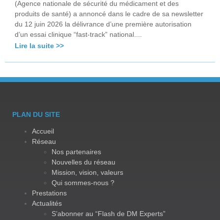
(Agence nationale de sécurité du médicament et des
produits de santé) a annoncé dans le cadre de sa newsletter
du 12 juin 2026 la délivrance d’une première autorisation
d’un essai clinique “fast-track” national....
Lire la suite >>
PLAN DU SITE
Accueil
Réseau
Nos partenaires
Nouvelles du réseau
Mission, vision, valeurs
Qui sommes-nous ?
Prestations
Actualités
S’abonner au “Flash de DM Experts”