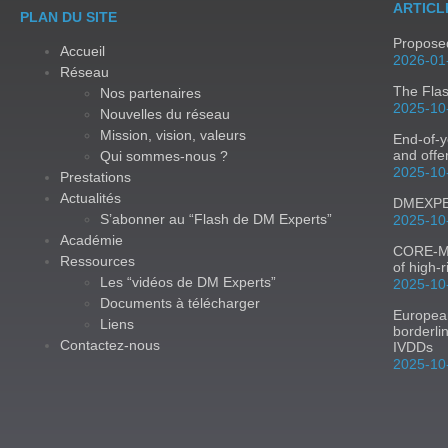
ARTICL
PLAN DU SITE
Proposed
Accueil
2026-01
Réseau
The Fla
Nos partenaires
2025-10
Nouvelles du réseau
Mission, vision, valeurs
End-of-y
and offe
Qui sommes-nous ?
2025-10
Prestations
Actualités
DMEXPER
S’abonner au “Flash de DM Experts”
2025-10
Académie
CORE-MD:
Ressources
of high-
Les “vidéos de DM Experts”
2025-10
Documents à télécharger
Europea
Liens
borderli
Contactez-nous
IVDDs
2025-10