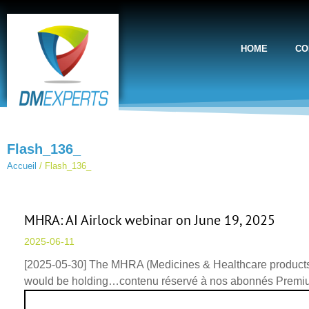
HOME
CO
Flash_136_
Accueil
/
Flash_136_
MHRA: AI Airlock webinar on June 19, 2025
2025-06-11
[2025-05-30] The MHRA (Medicines & Healthcare products 
would be holding…contenu réservé à nos abonnés Prem