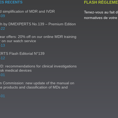
ES RECENTS
FLASH RÉGLEME
 simplification of MDR and IVDR
Tenez-vous au fait d
-09
normatives de votre 
sh by DMEXPERTS No.139 – Premium Edition
-22
ear offers: 20% off on our online MDR training
r on our watch service
-13
TS Flash Editorial N°139
-12
 recommendations for clinical investigations
risk medical devices
-01
n Commission: new update of the manual on
ne products and classification of MDs and
-01