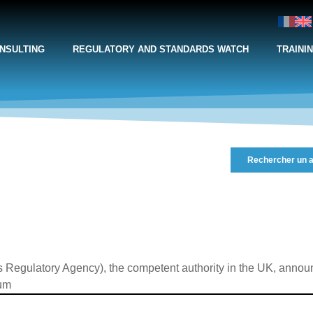
NSULTING
REGULATORY AND STANDARDS WATCH
TRAINI
Rechercher un a
Regulatory Agency), the competent authority in the UK, announ
ium