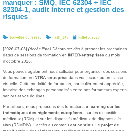
manquer : SMQ, IEC 62304 + IEC
82304-1, audit interne et gestion des
risques
Nouvelles du réseau
Flash_148
juillet 5, 2026
[2026-07-03]
(Accès libre)
Découvrez dès à présent les prochaines
dates de sessions de formation en
INTER-entreprises
du mois
d’octobre 2026.
Vous pouvez également nous solliciter pour organiser des sessions
de formation en
INTRA-entreprise
dans vos locaux ou en classe
virtuelle. Cette modalité de formation, particulièrement appréciée,
favorise des échanges personnalisés entre nos formateurs experts
seniors et vos équipes.
Par ailleurs, nous proposons des formations
e-learning sur les
thématiques des règlements européens
: sur les dispositifs
médicaux (RDM) et sur les dispositifs médicaux de diagnostic
in
vitro
(RDMDIV). L’accès au contenu
est continu
. Le
projet de
modification des règlements
est discuté lors des sessions avec