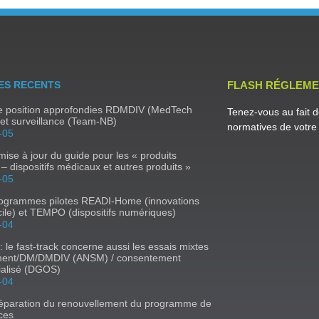
ES RECENTS
FLASH RÉGLEME
de position approfondies RDMDIV (MedTech
Tenez-vous au fait d
et surveillance (Team-NB)
normatives de votre 
-05
ise à jour du guide pour les « produits
e – dispositifs médicaux et autres produits »
-05
rogrammes pilotes READI-Home (innovations
ile) et TEMPO (dispositifs numériques)
-04
 : le fast-track concerne aussi les essais mixtes
ent/DM/DMDIV (ANSM) / consentement
ialisé (DGOS)
-04
réparation du renouvellement du programme de
ces