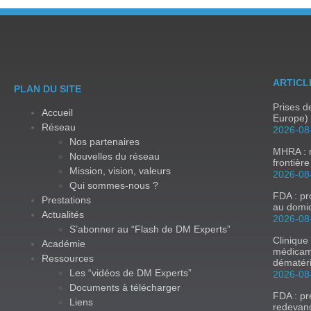
ARTICL
PLAN DU SITE
Prises 
Accueil
Europe) 
Réseau
2026-08
Nos partenaires
MHRA : m
Nouvelles du réseau
frontièr
Mission, vision, valeurs
2026-08
Qui sommes-nous ?
FDA : p
Prestations
au domic
Actualités
2026-08
S’abonner au “Flash de DM Experts”
Clinique
Académie
médicam
Ressources
dématér
Les “vidéos de DM Experts”
2026-08
Documents à télécharger
FDA : p
Liens
redevan