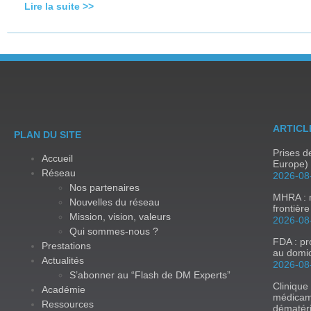
Lire la suite >>
ARTICL
PLAN DU SITE
Prises 
Accueil
Europe) 
Réseau
2026-08
Nos partenaires
MHRA : m
Nouvelles du réseau
frontièr
Mission, vision, valeurs
2026-08
Qui sommes-nous ?
FDA : p
Prestations
au domic
Actualités
2026-08
S’abonner au “Flash de DM Experts”
Clinique
Académie
médicam
Ressources
dématér