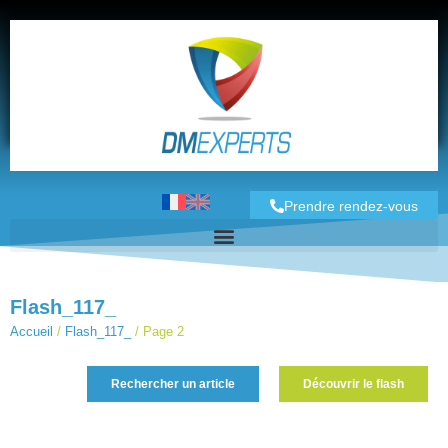
Prendre rendez-vous
Flash_117_
Accueil
/
Flash_117_
/
Page 2
Rechercher un article
Découvrir le flash