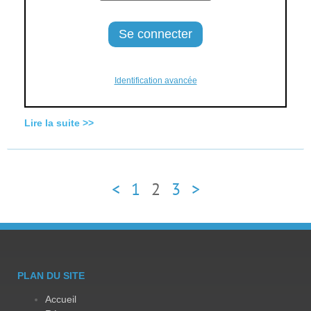
Identification avancée
Lire la suite >>
<
1
2
3
>
PLAN DU SITE
Accueil